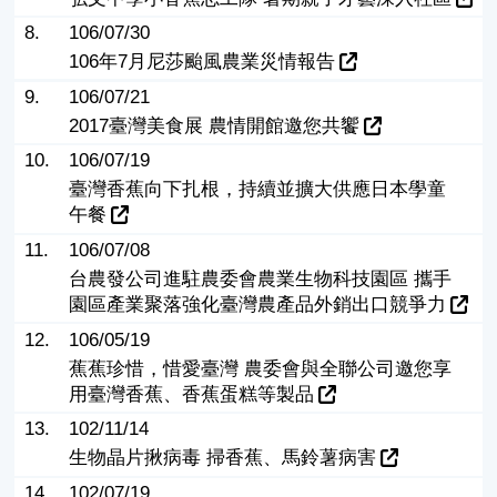
8.
106/07/30
106年7月尼莎颱風農業災情報告
9.
106/07/21
2017臺灣美食展 農情開館邀您共饗
10.
106/07/19
臺灣香蕉向下扎根，持續並擴大供應日本學童
午餐
11.
106/07/08
台農發公司進駐農委會農業生物科技園區 攜手
園區產業聚落強化臺灣農產品外銷出口競爭力
12.
106/05/19
蕉蕉珍惜，惜愛臺灣 農委會與全聯公司邀您享
用臺灣香蕉、香蕉蛋糕等製品
13.
102/11/14
生物晶片揪病毒 掃香蕉、馬鈴薯病害
14.
102/07/19