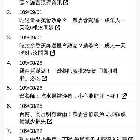
蕉？謠言誤導資訊
2.
109/09/01
吃過量香蕉會致命？ 農委會闢謠：成年人一
天吃6根沒問題
3.
109/09/01
吃太多香蕉鉀過量會致命？農委會：成人一天
吃6根沒問題
4.
109/08/26
蛋白質滿溢！ 營養師激推2食物「增肌減
脂」必吃
5.
109/08/26
營養師：吃水果當晚餐，小心脂肪肝上身！
6.
109/08/25
台南、高屏明有豪雨！農委會籲農漁民加強戒
備減少損失
7.
109/08/22
弘文中學小香蕉志工隊 暑期親子才藝深入社區