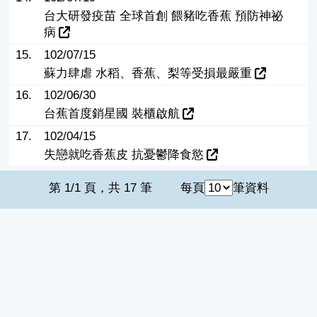
台大研發疫苗 全球首創 餵豬吃香蕉 預防神祕
病
15.
102/07/15
蘇力肆虐 水稻、香蕉、梨等受損最嚴重
16.
102/06/30
台蕉首度銷星國 裝櫃啟航
17.
102/04/15
失戀就吃香蕉皮 抗憂鬱降食慾
第 1/1 頁，共 17 筆
每頁
筆資料