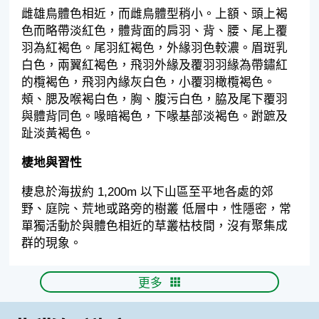
雌雄鳥體色相近，而雌鳥體型稍小。上額、頭上褐
色而略帶淡紅色，體背面的肩羽、背、腰、尾上覆
羽為紅褐色。尾羽紅褐色，外緣羽色較濃。眉斑乳
白色，兩翼紅褐色，飛羽外緣及覆羽羽緣為帶鏽紅
的欖褐色，飛羽內緣灰白色，小覆羽橄欖褐色。
頰、腮及喉褐白色，胸、腹污白色，脇及尾下覆羽
與體背同色。喙暗褐色，下喙基部淡褐色。跗蹠及
趾淡黃褐色。
棲地與習性
棲息於海拔約 1,200m 以下山區至平地各處的郊
野、庭院、荒地或路旁的樹叢 低層中，性隱密，常
單獨活動於與體色相近的草叢枯枝間，沒有聚集成
群的現象。
更多