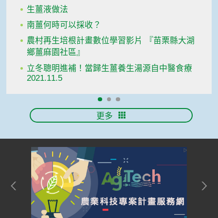
生薑液做法
南薑何時可以採收？
農村再生培根計畫數位學習影片 『苗栗縣大湖
鄉薑麻園社區』
立冬聰明進補！當歸生薑養生湯源自中醫食療
2021.11.5
更多