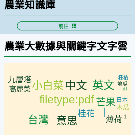
農業知識庫
前往
農業大數據
與關鍵字文字雲
種植
九層塔
英文
中文
小白菜
地瓜
高麗菜
ptt
filetype:pdf
芒果
日本
木瓜
|
桂花
1
台灣
意思
薄荷