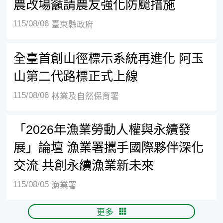
農改場籲請農友強化防颱措施
115/08/06
臺東縣政府
全臺首創山徑標示系統再進化 阿玉
山第二代路標正式上線
115/08/06
林業及自然保育署
「2026年漁業勞動人權與永續發
展」論壇 漁業署攜手國際夥伴深化
交流 共創永續漁業新未來
115/08/05
漁業署
更多