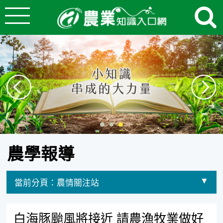
:::
跳到主要內容
農業知識入口網
:::
農學報導
當前分頁：
農情關注站
選擇其他分頁
白海豚颱風將接近 請農漁牧業做好