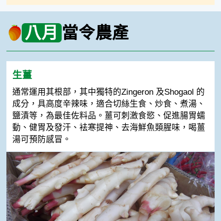
八月
當令農產
生薑
通常運用其根部，其中獨特的Zingeron 及Shogaol 的
成分，具高度辛辣味，適合切絲生食、炒食、煮湯、
鹽漬等，為最佳佐料品。薑可刺激食慾、促進腸胃蠕
動、健胃及發汗、袪寒提神、去海鮮魚類腥味，喝薑
湯可預防感冒。