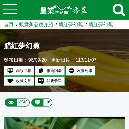
:::
跳到主要內容
農業知識入口網
首頁
觀賞蕉品種介紹
腊紅夢幻蕉
腊紅夢幻蕉
腊紅夢幻蕉
發布日期：96/09/20
更新日期：113/11/07
錯誤回報
推薦詞彙
友善列印
收藏文章
我要發問
8546
18