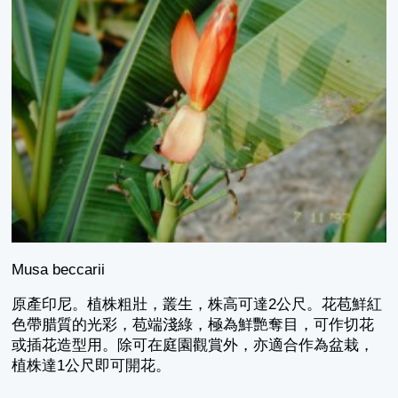
Musa beccarii
原產印尼。植株粗壯，叢生，株高可達2公尺。花苞鮮紅
色帶腊質的光彩，苞端淺綠，極為鮮艷奪目，可作切花
或插花造型用。除可在庭園觀賞外，亦適合作為盆栽，
植株達1公尺即可開花。