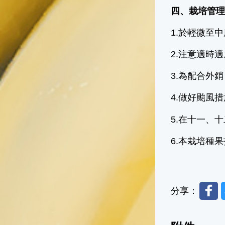
四、栽培管
1.於輕微至
2.注意適時
3.為配合外
4.做好颱風
5.在十一、
6.本栽培種
Faceb
分享：