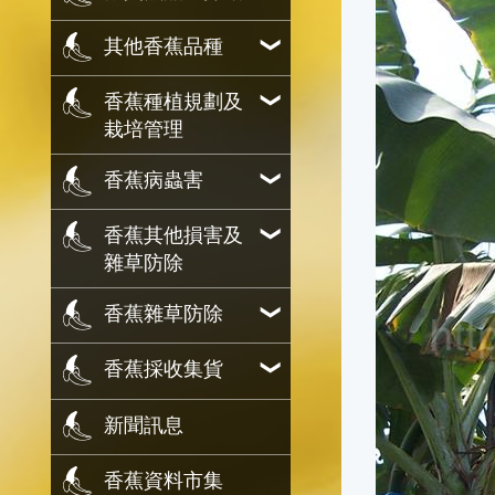
其他香蕉品種
香蕉種植規劃及
栽培管理
香蕉病蟲害
香蕉其他損害及
雜草防除
香蕉雜草防除
香蕉採收集貨
新聞訊息
香蕉資料市集