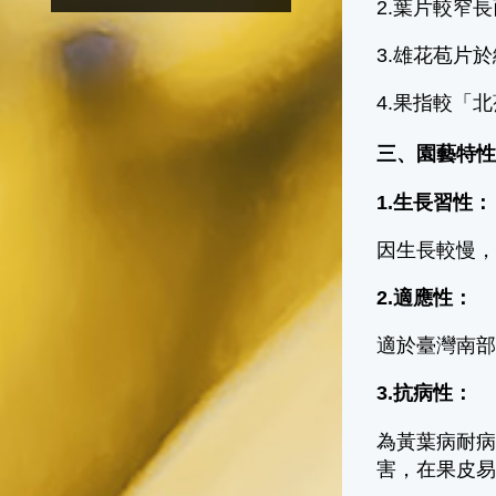
2.葉片較窄
3.雄花苞片
4.果指較「
三、園藝特
1.生長習性：
因生長較慢
2.適應性：
適於臺灣南
3.抗病性：
為黃葉病耐
害，在果皮