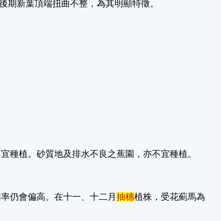
斑。後期新葉頂端扭曲不整，為其明顯特徵。
不宜種植。砂質地及排水不良之蕉園，亦不宜種植。
病率仍會偏高。在十一、十二月
抽穗
植株，受花薊馬為