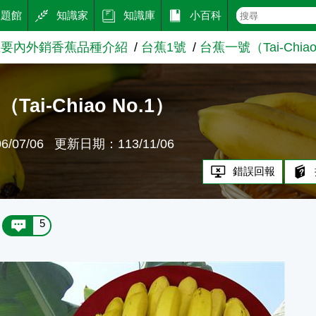
主題館
知識家
知識庫
小百科
主要內外銷香蕉品種介紹
台蕉1號
台蕉一號（Tai-Chiao
ai-Chiao No.1）
/07/06
更新日期：113/11/06
錯誤回報
5