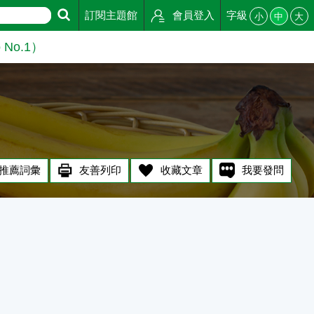
訂閱主題館
會員登入
字級
小
中
大
 No.1）
推薦詞彙
友善列印
收藏文章
我要發問