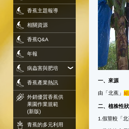
香蕉主題報導
相關資源
香蕉Q&A
年報
病蟲害與肥培
一、來源
香蕉產業熱訊
由「北蕉」
外銷優質香蕉供
果園作業規範
二、植株性
(新版)
1.假莖較「
青蕉的多元利用