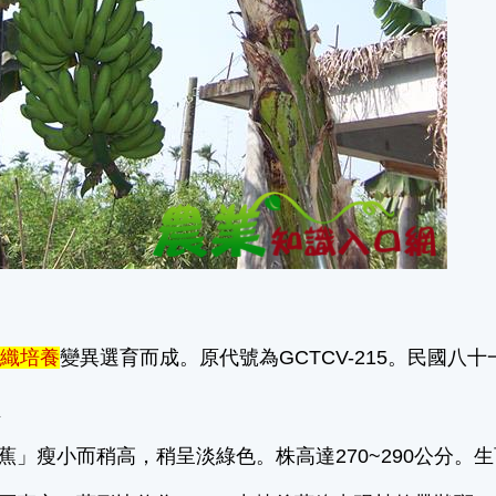
組織培養
變異選育而成。原代號為GCTCV-215。民國八
狀
北蕉」瘦小而稍高，稍呈淡綠色。株高達270~290公分。