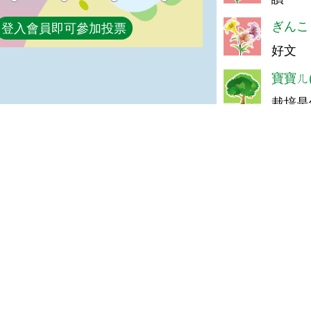
ぎんこう
登入會員即可參加投票
好文
寶寶ㄦ(
栽培是
b663
good
宣告
地址：100212 臺北市中正區南海路 37 號
策
電話：(02)2381-2991
放宣告
服務時間：AM8:30~PM5:30
箱
版權所有 © 2026 MOA All Rights Reserved.