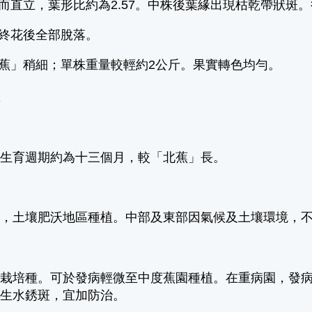
長而直立，葉形比約為2.57。中株後葉緣出現枯乾帶狀
於終花後全部脫落。
北蕉」稍細；單株重量較輕約2公斤。果實轉色均勻。
性
，生育週期約為十三個月，較「北蕉」長。
部，土壤肥沃地區種植。中部及東部因氣候及土壤環境，
病栽培種。可於發病輕微至中度蕉園種植。在重病園，發
易生水銹斑，宜加防治。