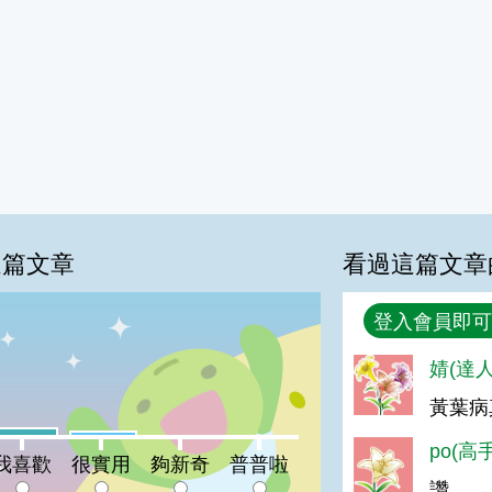
這篇文章
看過這篇文章
回覆
登入會員即可
%
婧(達人
黃葉病
喜歡:7%
很實用:4%
夠新奇:0%
普普啦:0%
po(高
我喜歡
很實用
夠新奇
普普啦
讚