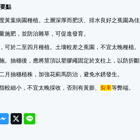
理要點
中度黃葉病園種植。土層深厚而肥沃、排水良好之蕉園為
適量施肥，並防治雜草，可促進發育。
銷，可於二至四月種植。土壤較差之蕉園，不宜太晚種植。
措施。抽穗後，應將莖頂以塑膠繩固定於支柱上，以防折斷
十二月抽穗植株，加強花薊馬防治，避免水銹發生。
果指較細小，不宜太晚採收，否則有黃膨、
裂果
等弊端。
ook
Messenger
Twitter
Line