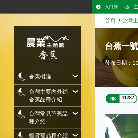
:::
入口網
跳到主要內容
首頁
台灣
農業知識入口網
台蕉一號（T
發布日期：106
香蕉概論
台灣主要內外銷
11282
香蕉品種介紹
台灣常見芭蕉品
種介紹
觀賞蕉品種介紹