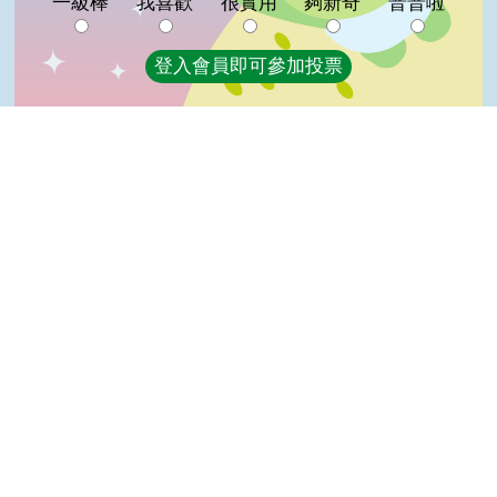
一級棒
我喜歡
很實用
夠新奇
普普啦
登入會員即可參加投票
看過這篇文章的人說
10 則留言
回覆
登入會員即可參加留言
Top
小豬(達人級會員)發表於 111/07/18
讚啦
po(高手級會員)發表於 111/05/30
讚
莊＊輝(達人級會員)發表於 107/01/17
好
森元(達人級會員)發表於 106/10/21