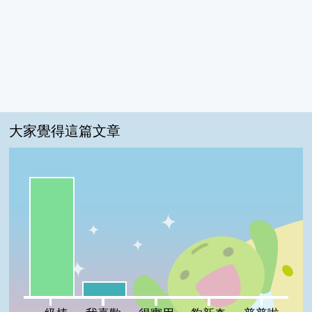
大家覺得這篇文章
一級棒:89%
我喜歡:11%
很實用:0%
夠新奇:0%
普普啦:0%