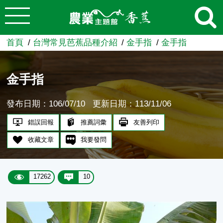
:::
跳到主要內容
農業知識入口網
首頁
台灣常見芭蕉品種介紹
金手指
金手指
金手指
發布日期：106/07/10
更新日期：113/11/06
錯誤回報
推薦詞彙
友善列印
收藏文章
我要發問
17262
10