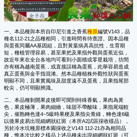
一、本品種與本所自印尼引進之香蕉
種原
編號V143，品
種名112-21之品種相同，引進時間有待查證。因本品種
與蛋蕉同屬AA基因組，且對黃葉病具高抗性，生育期
短，種植管理容易，甚至果把及果指外觀與蛋蕉近似，
故近年來在全台各地均可看到小面積或零星栽培，坊間
亦有稱為越南蛋蕉，或直接誤稱為蛋蕉，此舉容易造成
真正蛋蕉與金手指混淆。然本品種植株外觀性狀與蛋蕉
明顯不同，且果實風味及甜度遠不及蛋蕉，且果指尾部
較尖，仍可明顯辨識。
二、本品種剝開果皮後即可聞到特殊香氣，果肉為黃
色，果皮極薄，果肉細緻，味甜不帶酸味，果指尾端較
尖，催熟轉色達4~5級時果梗及果指尖青綠，轉色達6級
以後果皮易出現細網狀紅斑（本所A2試區採收樣品），
另於冷水坑種原標本園採收之V143 112-21亦為相同品
種，惟本次比較之樣品上述品種未出現細網狀紅斑（可