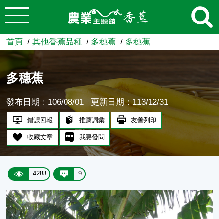
:::
跳到主要內容
農業知識入口網
首頁
其他香蕉品種
多穗蕉
多穗蕉
多穗蕉
發布日期：106/08/01
更新日期：113/12/31
錯誤回報
推薦詞彙
友善列印
收藏文章
我要發問
4288
9