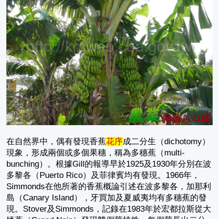
在自然界中，偶有發現香蕉
花序
成二分生（dichotomy）
現象，形成兩個或多個果穗，稱為多穗蕉（multi-
bunching）。根據Gill的報導早於1925及1930年分別在波
多黎各（Puerto Rico）及菲律賓均有發現。1966年，
Simmonds在他所著的香蕉概論引述在波多黎各，加那利
島（Canary Island），牙買加及夏威夷均有多穗蕉的發
現。Stover及Simmonds，記錄在1983年於宏都拉斯從大