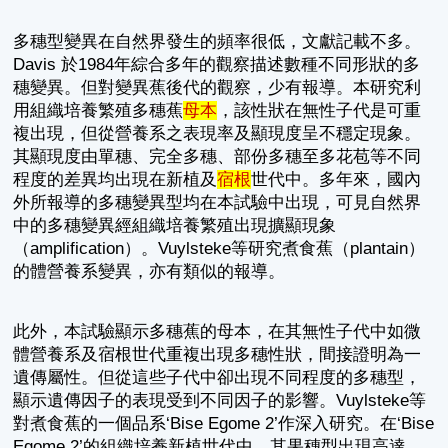
多穗型變異在自然界發生的頻率很低，文獻記載不多。
Davis 於1984年綜合多年的觀察描述數種不同形狀的多
穗變異。但對變異蕉後代的觀察，少有報導。本研究利
用組織培養繁殖多穗蕉
母本
，該性狀在無性子代是可重
複出現，但從營養系之表現率及顯現度呈不穩定現象。
其顯現度由單穗、完全多穗、部份多穗至多花苞等不同
程度的差異均出現在新植及
宿根
世代中。多年來，國內
外所報導的多穗變異型均在本試驗中出現，可見自然界
中的多穗變異經組織培養繁殖出現擴顯現象
（amplification）。Vuylsteke等研究煮食蕉（plantain）
的體營養系變異，亦有類似的報導。
此外，本試驗顯示多穗蕉的母本，在其無性子代中如微
體營養系及宿根世代重複出現多穗性狀，間接證明為一
遺傳屬性。但從這些子代中卻出現不同程度的多穗型，
顯示遺傳因子的表現受到不同因子的影響。Vuylsteke等
對煮食蕉的一個品系‘Bise Egome 2’作深入研究。在‘Bise
Egome 2’的組織培養新植世代中，其果穗型出現高達