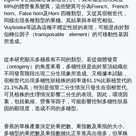
69%的體營養系變異，這些變異可分為French、French
horn、False horn及Horn 四種類型。又從其宿根世代，
同樣出現各種類型的果穗。其結果與本研究相似。
Vuylsteke等認為這種不穩定性狀的表現，可能是由於類
似轉位因子（transposable element）的可移動性基因
所造成。
從本研究顯示多穗蕉有不同的類型。若從個體發育
（ontogeny）的角度來看，多穗性狀是由於莖頂組織在
不同發育階段出現二分生現象所造成。又根據本試驗，
宿根世代出現多穗性狀植株的頻率達61.1%比新植世代的
21.1%為高；特別是假莖二分生情況只發生在宿根世代。
可見植株的生理情況影響二分生的表現。因此，環境因
素，包括氣候、營養等因子，可能影響控制多穗性狀基
因的顯現度，造成不同的多穗型。
香蕉的單株產量決定於果把數、果指數及果指的大小。
多穗型的果把數及果指數雖比正常蕉高出很多，但單株