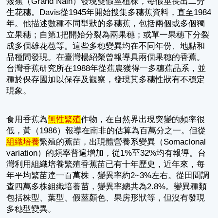
矮蕉（Grand Nain）發現雙假莖植株，每假莖長出二分
生花穗。Davis從1945年開始搜集多穗蕉資料，直至1984
年。他描述數種不同型狀的多穗蕉，包括兩個或多個獨
立果穗；自第1把開始分裂為兩果穗；或單一果穗下分裂
成多個雄花苞等。這些多穗變異均在不同年份、地點和
品種間發現。在臺灣楊紹榮曾報導具兩個果穗的香蕉。
台灣香蕉研究所在1988年從蕉農獲得一多穗蕉品系，並
種於保存園加以保存及觀察，發現其多穗性狀有不穩定
現象。
食用香蕉為
無性繁殖
作物，在自然界出現突變的頻率很
低，黃（1986）報導在南非的估算為百萬分之一。但從
組織培養
繁殖的蕉苗，出現體營養系變異（Somaclonal
variation）的頻率普遍增加，從1%至32%均有報導。台
灣利用組織培養繁殖香蕉苗已有十年歷史，近年來，每
年平均繁苗達一百萬株，變異率約2~3%左右。從田間調
查四萬多株組織培養苗，變異率總共為2.8%。變異種類
包括株型、葉型、假莖顏色、果房形狀等，但沒有發現
多穗型變異。