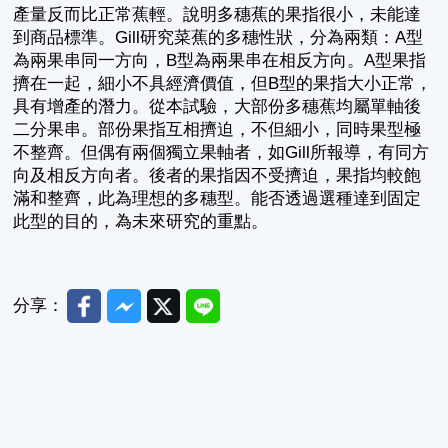
產量反而比正常蕉輕。說明多穗蕉的果指很小，未能達
到商品標準。Gill研究菜蕉的多穗性狀，分為兩類：A型
為兩果串同一方向，B型為兩果串在相反方向。A型果指
擠在一起，細小不具經濟價值，但B型的果指大小正常，
具有增產的潛力。從本試驗，大部份多穗蕉均屬單軸後
二分果串。部份果指互相擠迫，不但細小，同時果型極
不整齊。但偶有兩個獨立果軸者，如Gill所報導，有同方
向及相反方向者。後者的果指因不受擠迫，果指均較飽
滿和整齊，此為理想的多穗型。能否透過選種達到固定
此型的目的，為未來研究的重點。
Facebook
Messenger
Twitter
Line
分享：